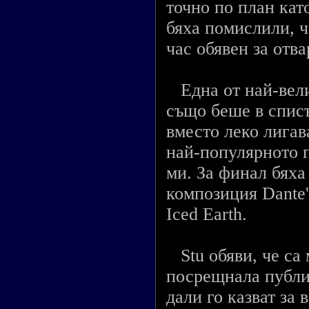
точно по план кат
бяха помислили, ч
час обявен за отва
Една от най-вели
също беше в списъ
вместо леко лигав
най-популярното п
ми. За финал бях
композиция Dante'
Iced Earth.
Stu обяви, че са 
посрещнала публик
дали го казват за 