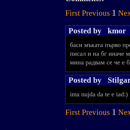
1
First
Previous
Nex
Posted by
kmor
баси мъката първо пр
писал и на бг иначе 
мина радвам се че е 
Posted by
Stilga
ima nujda da te e iad:)
1
First
Previous
Nex