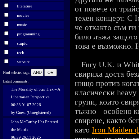
literature
от повече от трий
movies
техен концерт. С 
music
че откакто съм ги
programming
било лъжа защото 
stupid
това е възможно. 
tech
website
Fury U.K. и Whit
свириха доста без
Find selected tags:
нищо против когат
Latest comments:
The Morality of Star Trek – A
класически heavy 
Libertarian Perspective
групи, които свиря
00:38 01.07.2026
тъжно - особено к
by Guest (Unregistered)
свирене, както бе
John McCarthy Has Entered
като
Iron Maiden 
the Matrix
06:39 26.11.2025