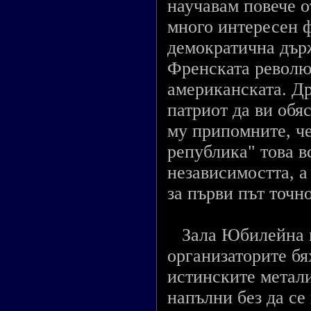
научавам повече о
много интересен ф
демократична дър
Френската револю
американската. Д
патриот да ви обя
му припомните, че
република" това 
независимостта, а
за първи път точн
Зала Юбилейна мн
организаторите бя
истинските метали
напълни без да се