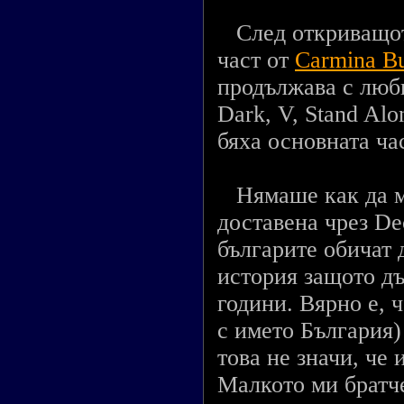
След откриващото
част от
Carmina B
продължава с люби
Dark, V, Stand Alo
бяха основната ча
Нямаше как да ми
доставена чрез De
българите обичат 
история защото дъ
години. Вярно е, 
с името България)
това не значи, че 
Малкото ми братче