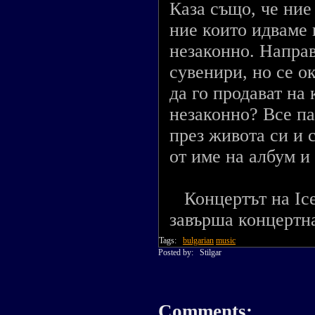
Каза също, че ние
ние които идваме 
незаконно. Направ
сувенири, но се о
да го продават на 
незаконно? Все па
през живота си и
от име на албум и
Концертът на Ice
завърша концертна
Tags:
bulgarian
music
Posted by:
Stilgar
Comments: