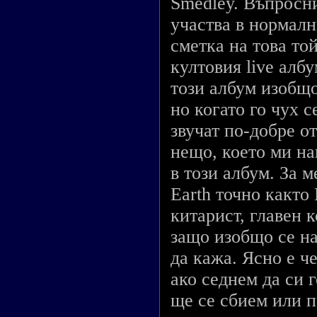
Smedley. Въпросни
участва в нормалн
сметка на това той
култовия live албу
този албум изобщо
но когато го чух 
звучат по-добре от
нещо, което ми на
в този албум. За м
Earth точно както 
китарист, главен 
защо изобщо се на
да кажа. Ясно е че
ако седнем да си 
ще се сбием или п