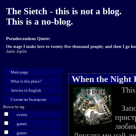
The Sietch - this is not a blog.
This is a no-blog.
Pseudorandom Quote:
On stage I make love to twenty five thousand people; and then I go h
Janis Joplin
Main page
When the Night F
What is this place?
This a
Articles in English
Статии на български
Започ
Browse by tag:
events
прист
games
любим
giants
Другата ми най-лю