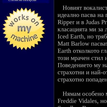
Новият вокалист S
идеално пасва на 
Ripper и в Judas Pr
класацията ми за л
Iced Earth, нo тря
Matt Barlow пасва
Earth отколкото гл
този мрачен стил и
Поведението му на
страхотни и най-о
страхотно попаден
Нямам особено мн
Freddie Vidales, н