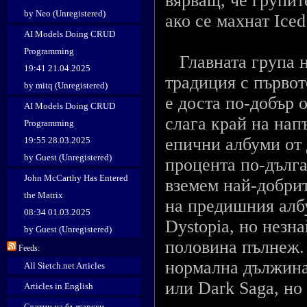
вярващ, че групите
by Neo (Unregistered)
ако се махнат Iced
AI Models Doing CRUD
Programming
Главната група на
19:41 21.04.2025
традиция с първот
by mitq (Unregistered)
е доста по-добър 
AI Models Doing CRUD
слага край на напъ
Programming
епични албуми от 
19:55 28.03.2025
by Guest (Unregistered)
процента по-дълга
John McCarthy Has Entered
вземем най-добрит
the Matrix
на предишния алб
08:34 01.03.2025
Dystopia, но незн
by Guest (Unregistered)
половина пълнеж. 
Feeds:
нормална дължина 
All Sietch.net Articles
или Dark Saga, но
Articles in English
Статии на български