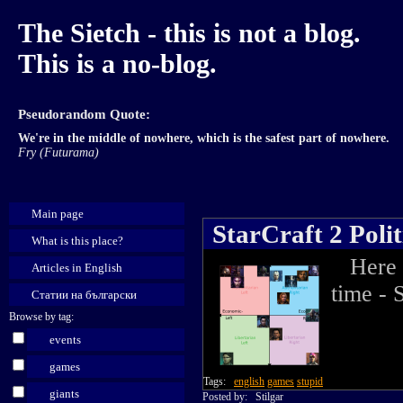
The Sietch - this is not a blog.
This is a no-blog.
Pseudorandom Quote:
We're in the middle of nowhere, which is the safest part of nowhere.
Fry (Futurama)
Main page
StarCraft 2 Poli
What is this place?
Here is
Articles in English
time - 
Статии на български
Browse by tag:
events
games
Tags:
english
games
stupid
giants
Posted by:
Stilgar