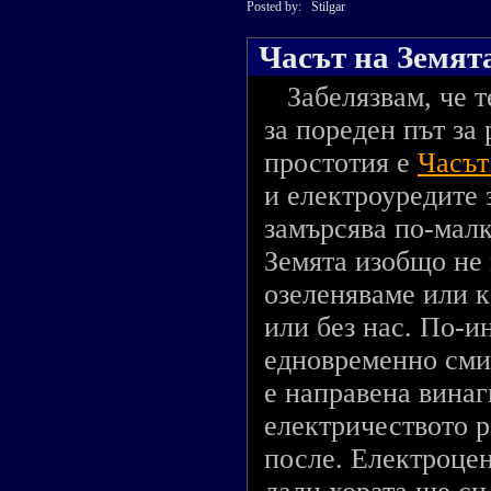
Posted by:
Stilgar
Часът на Земят
Забелязвам, че т
за пореден път за
простотия е
Часът
и електроуредите з
замърсява по-малк
Земята изобщо не 
озеленяваме или ка
или без нас. По-и
едновременно сми
е направена винаг
електричеството р
после. Електроце