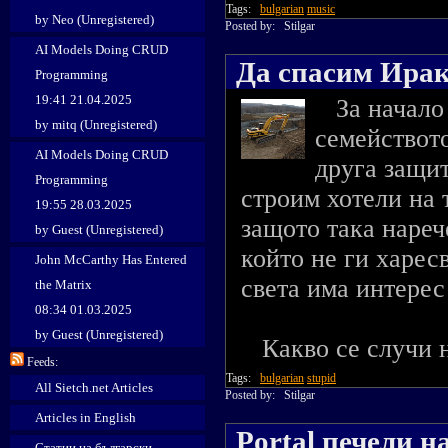
Tags:
bulgarian
music
by Neo (Unregistered)
Posted by:
Stilgar
AI Models Doing CRUD
Да спасим Иракл
Programming
19:41 21.04.2025
За начало и
by mitq (Unregistered)
семействот
AI Models Doing CRUD
друга защит
Programming
строим хотели на 
19:55 28.03.2025
защото така нареч
by Guest (Unregistered)
който не ги харесв
John McCarthy Has Entered
света има интерес
the Matrix
08:34 01.03.2025
by Guest (Unregistered)
Какво се случи на
Feeds:
Tags:
bulgarian
stupid
All Sietch.net Articles
Posted by:
Stilgar
Articles in English
Portal печели н
Статии на български