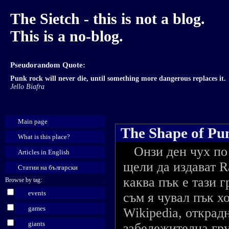
The Sietch - this is not a blog.
This is a no-blog.
Pseudorandom Quote:
Punk rock will never die, until something more dangerous replaces it.
Jello Biafra
Main page
The Shape of Pu
What is this place?
Онзи ден чух по 
Articles in English
щели да издават Ra
Статии на български
каква пък е тази г
Browse by tag:
events
съм я чувал пък хо
games
Wikipedia, открад
giants
забележителна гру