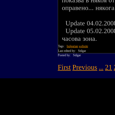
показва в някоя о
оправено... някога
Update 04.02.2008
Update 05.02.2008
часова зона.
Tags:
bulgarian
website
Last edited by:
Stilgar
Posted by:
Stilgar
First
Previous
21
...