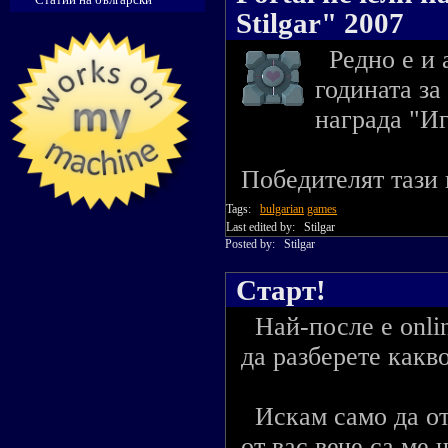
Stilgar" 2007
Редно е и а
годината за
награда "Иг
Победителят тази г
Tags:
bulgarian
games
Last edited by:
Stilgar
Posted by:
Stilgar
Старт!
Най-после е online
да разберете какво
Искам само да от
от вас вече са ме 