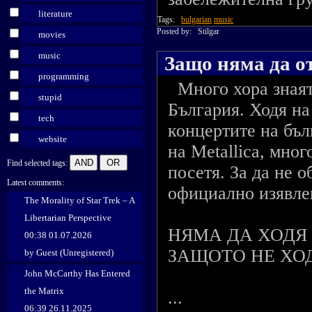
literature
Tags:
bulgarian
music
Posted by:
Stilgar
movies
music
Защо няма да от
programming
Много хора знаят,
stupid
България. Ходя на
tech
концертите на бъл
website
на Metallica, мног
Find selected tags:
посетя. За да не 
Latest comments:
официално изявле
The Morality of Star Trek – A
Libertarian Perspective
НЯМА ДА ХОДЯ 
00:38 01.07.2026
ЗАЩОТО НЕ ХО
by Guest (Unregistered)
John McCarthy Has Entered
the Matrix
...
06:39 26.11.2025