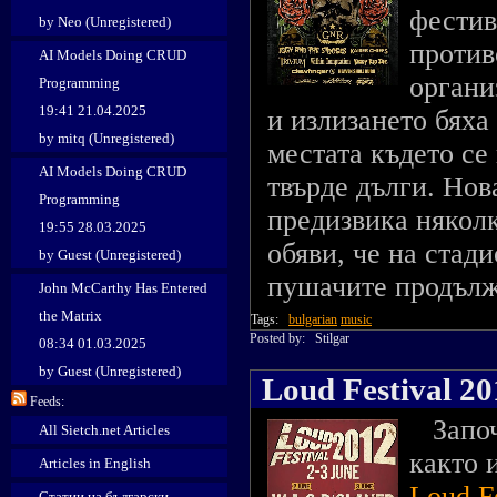
фестив
by Neo (Unregistered)
против
AI Models Doing CRUD
органи
Programming
19:41 21.04.2025
и излизането бяха
by mitq (Unregistered)
местата където се
AI Models Doing CRUD
твърде дълги. Нов
Programming
предизвика няколк
19:55 28.03.2025
обяви, че на стад
by Guest (Unregistered)
пушачите продължи
John McCarthy Has Entered
the Matrix
Tags:
bulgarian
music
Posted by:
Stilgar
08:34 01.03.2025
by Guest (Unregistered)
Loud Festival 20
Feeds:
Започн
All Sietch.net Articles
както 
Articles in English
Loud Fe
Статии на български