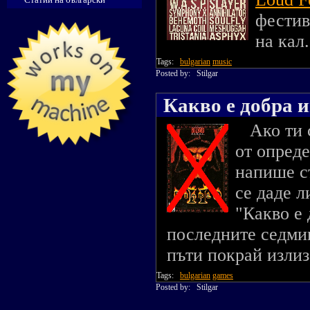
фестив
на кал.
Tags:
bulgarian
music
Posted by:
Stilgar
Какво е добра иг
Ако ти с
от опреде
напише ст
се даде л
"Какво е 
последните седмиц
пъти покрай излиза
Tags:
bulgarian
games
Posted by:
Stilgar