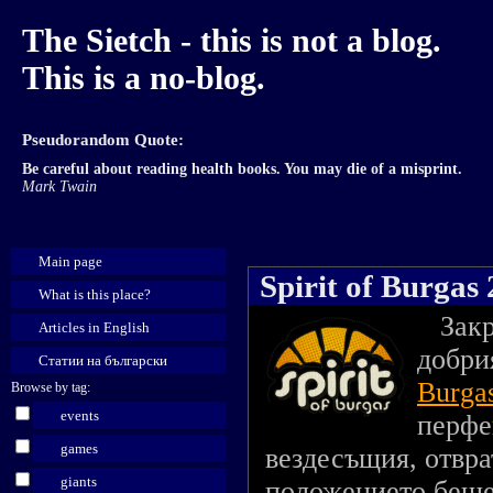
The Sietch - this is not a blog.
This is a no-blog.
Pseudorandom Quote:
Be careful about reading health books. You may die of a misprint.
Mark Twain
Main page
Spirit of Burgas
What is this place?
Закри
Articles in English
добри
Статии на български
Burga
Browse by tag:
events
перфе
games
вездесъщия, отвра
giants
положението беше