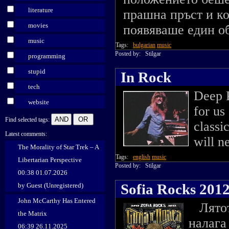
literature
прашна пръст и ко
movies
появяваше един об
music
Tags:
bulgarian
music
Posted by:
Stilgar
programming
stupid
In Rock
tech
Deep 
website
for us
Find selected tags:
classi
Latest comments:
will n
The Morality of Star Trek – A
Tags:
english
music
Libertarian Perspective
Posted by:
Stilgar
00:38 01.07.2026
Sofia Rocks 201
by Guest (Unregistered)
John McCarthy Has Entered
Лятото
the Matrix
налага
06:39 26.11.2025