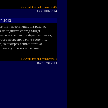
View full text and comments(0)
13:39 10.02.2014
r" 2013
ам най-престижната награда, за
 на годината според Stilgar".
 игри и всъщност избрах само една,
росто проверих дали е достойна.
а, че изиграх всички игри от
 отнася до цялата поредица.
View full text and comments(7)
18:28 07.01.2014