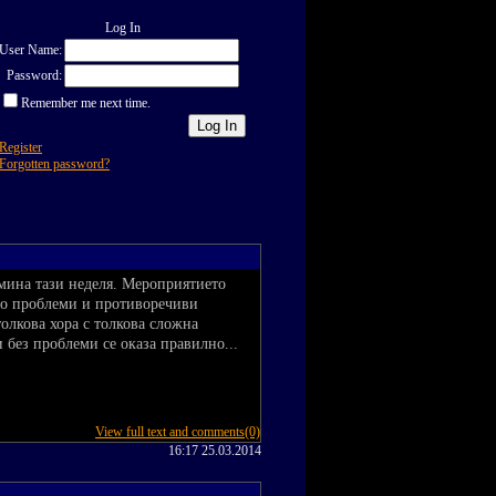
Log In
User Name:
Password:
Remember me next time.
Register
Forgotten password?
мина тази неделя. Мероприятието
ого проблеми и противоречиви
толкова хора с толкова сложна
и без проблеми се оказа правилно...
View full text and comments(0)
16:17 25.03.2014