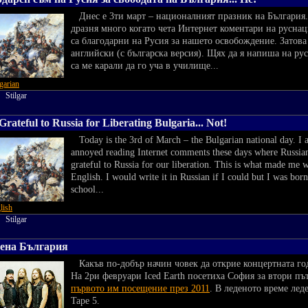
Днес е 3ти март – националният празник на България. 
дразня много когато чета Интернет коментари на руснац
са благодарни на Русия за нашето освобождение. Затова 
английски (с българска версия). Щях да я напиша на ру
са ме карали да го уча в училище...
garian
y:
Stilgar
Grateful to Russia for Liberating Bulgaria... Not!
Today is the 3rd of March – the Bulgarian national day. I a
annoyed reading Internet comments these days where Russian
grateful to Russia for our liberation. This is what made me wri
English. I would write it in Russian if I could but I was born 
school...
lish
y:
Stilgar
дена България
Какъв по-добър начин човек да открие концертната го
На 2ри февруари Iced Earth посетиха София за втори пъ
първото им посещение през 2011
. В леденото време лед
Tape 5.