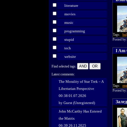
literature
movies
music
programming
Tags:
bul
stupid
Posted b
tech
I Am 
website
Find selected tags:
Latest comments:
The Morality of Star Trek – A
Tags:
eng
Libertarian Perspective
Posted b
00:38 01.07.2026
Зале
by Guest (Unregistered)
John McCarthy Has Entered
the Matrix
06:39 26.11.2025