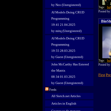
by Neo (Unregistered)
Tags:
bul
Posted b
AI Models Doing CRUD
Programming
BioSh
19:41 21.04.2025
by mitq (Unregistered)
AI Models Doing CRUD
Programming
19:55 28.03.2025
by Guest (Unregistered)
Tags:
bul
John McCarthy Has Entered
Posted b
the Matrix
First
Pre
08:34 01.03.2025
by Guest (Unregistered)
Feeds:
All Sietch.net Articles
Articles in English
Статии на български