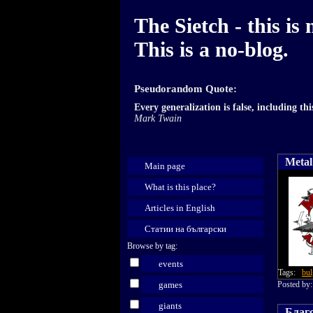
The Sietch - this is 
This is a no-blog.
Pseudorandom Quote:
Every generalization is false, including thi
Mark Twain
Metal
Main page
What is this place?
Articles in English
Статии на български
Browse by tag:
events
Tags:
bul
games
Posted b
giants
Благо