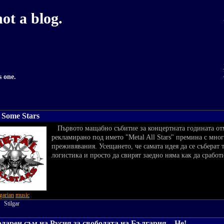
not a blog.
s one.
 Some Stars
Първото мащабно събитие за концертната годината от
рекламирано под името "Metal All Stars" премина с мн
преживявания. Усещането, че самата идея да се съберат 
логистика и просто да свирят заедно няма как да сработ
garian
music
y:
Stilgar
дарен съм на Русия за свободата на България... Не!