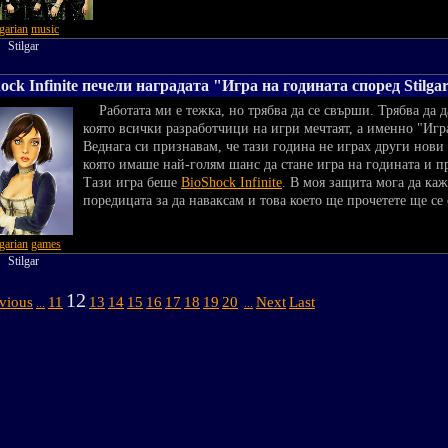
garian
music
y:
Stilgar
ock Infinite печели наградата "Игра на годината според Stilga
Работата ми е тежка, но трябва да се свърши. Трябва да д
която всички разработчици на игри мечтаят, а именно "Игра
Веднага си признавам, че тази година не играх други нови
която имаше най-голям шанс да стане игра на годината и п
Тази игра беше
BioShock Infinite
. В моя защита мога да каж
поредицата за да наваксам и това което ще прочетете ще се
garian
games
y:
Stilgar
12
vious
11
13
14
15
16
17
18
19
20
Next
Last
...
...