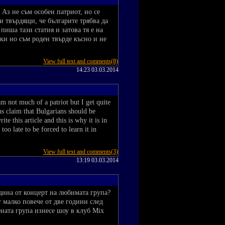
Аз не съм особен патриот, но се
и твърдящи, че българите трябва да
пиша тази статия и затова тя е на
ски но съм роден твърде късно и не
View full text and comments(8)
14:23 03.03.2014
m not much of a patriot but I get quite
s claim that Bulgarians should be
te this article and this is why it is in
too late to be forced to learn it in
View full text and comments(3)
13:19 03.03.2014
дина от концерт на любимата група?
т малко повече от две години след
ената група изнесе шоу в клуб Mix